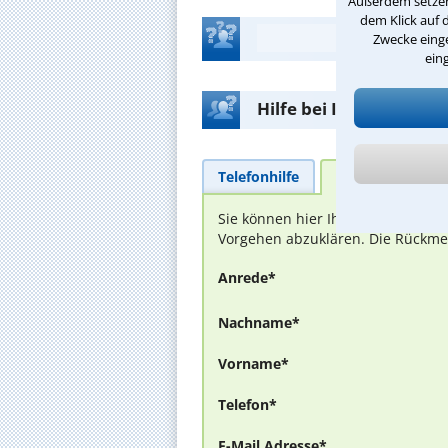
Außerdem setzen 
dem Klick auf 
Zwecke einge
ein
Hilfe bei Ihrer Anwalt
Telefonhilfe
Beratungsanfra
Sie können hier Ihren Fall schild
Vorgehen abzuklären. Die Rückmel
Anrede*
Nachname*
Vorname*
Telefon*
E-Mail Adresse*