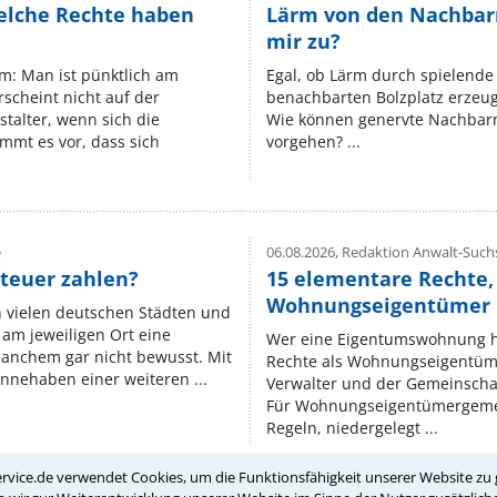
elche Rechte haben
Lärm von den Nachbar
mir zu?
um: Man ist pünktlich am
Egal, ob Lärm durch spielende 
rscheint nicht auf der
benachbarten Bolzplatz erzeugt 
stalter, wenn sich die
Wie können genervte Nachbarn
mmt es vor, dass sich
vorgehen? ...
e
06.08.2026,
Redaktion Anwalt-Suchs
teuer zahlen?
15 elementare Rechte, 
Wohnungseigentümer k
n vielen deutschen Städten und
am jeweiligen Ort eine
Wer eine Eigentumswohnung hat
manchem gar nicht bewusst. Mit
Rechte als Wohnungseigentüm
nnehaben einer weiteren ...
Verwalter und der Gemeinschaf
Für Wohnungseigentümergemei
Regeln, niedergelegt ...
rvice.de verwendet Cookies, um die Funktionsfähigkeit unserer Website zu 