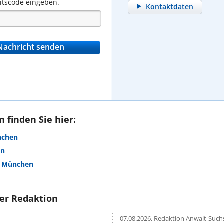
eitscode eingeben.
Kontaktdaten
 finden Sie hier:
nchen
en
t München
rer Redaktion
e
07.08.2026,
Redaktion Anwalt-Suchs