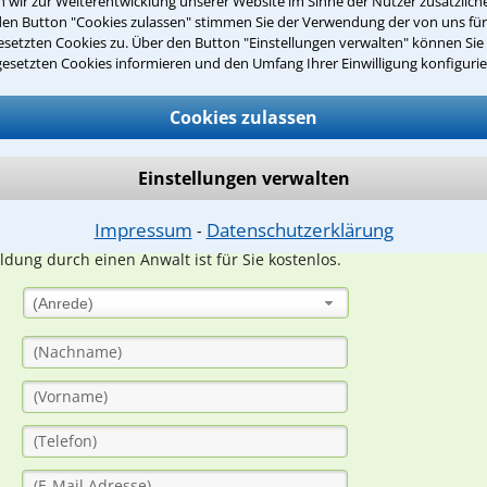
wir zur Weiterentwicklung unserer Website im Sinne der Nutzer zusätzliche
den Button "Cookies zulassen" stimmen Sie der Verwendung der von uns fü
Teste Dein Rechtswissen
setzten Cookies zu. Über den Button "Einstellungen verwalten" können Sie 
gesetzten Cookies informieren und den Umfang Ihrer Einwilligung konfigurie
Cookies zulassen
suche?
Einstellungen verwalten
ge
Impressum
Datenschutzerklärung
⁃
ern. Anschließend werden sich spezialisierte Rechtsanwälte bei Ih
dung durch einen Anwalt ist für Sie kostenlos.
(Anrede)