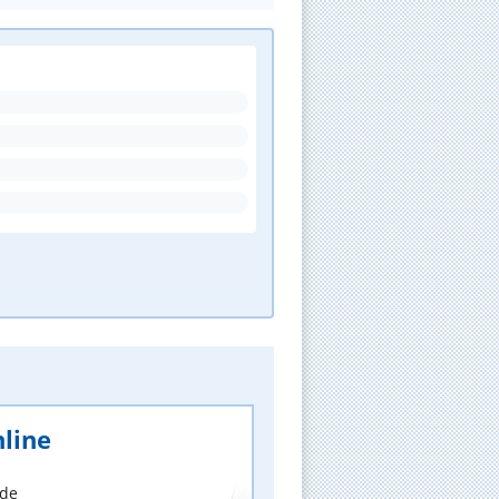
line
nde