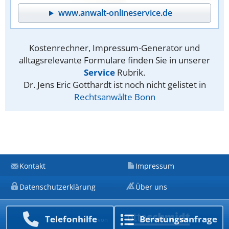
www.anwalt-onlineservice.de
Kostenrechner, Impressum-Generator und
alltagsrelevante Formulare finden Sie in unserer
Service
Rubrik.
Dr. Jens Eric Gotthardt ist noch nicht gelistet in
Rechtsanwälte Bonn
Kontakt
Impressum
Datenschutzerklärung
Über uns
Telefon­hilfe
Beratungs­anfrage
Ein Unternehmen von