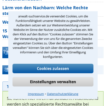
Lärm von den Nachbarn: Welche Rechte
stehen mir zu?
anwalt-suchservice.de verwendet Cookies, um die
Funktionsfähigkeit unserer Website zu gewährleisten.
Wer muss Zweitwohnungssteuer zahlen?
Außerdem setzen wir zur Weiterentwicklung unserer
Website im Sinne der Nutzer zusätzliche Cookies ein. Mit
15 elementare Rechte, die jeder
dem Klick auf den Button "Cookies zulassen" stimmen Sie
Wohnungseigentümer kennen sollte
der Verwendung der von uns für die genannten Zwecke
eingesetzten Cookies zu. Über den Button "Einstellungen
verwalten" können Sie sich über die eingesetzten Cookies
Teste Dein Rechtswissen
informieren und den Umfang Ihrer Einwilligung
konfigurieren.
Cookies zulassen
Hilfe bei Ihrer Anwaltsuche?
Einstellungen verwalten
Telefonhilfe
Beratungsanfrage
⁃
Impressum
Datenschutzerklärung
Sie können hier Ihren Fall schildern. Anschließend
werden sich spezialisierte Rechtsanwälte bei