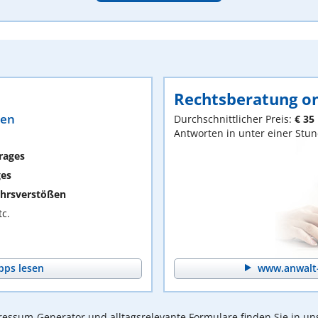
Rechtsberatung on
ten
Durchschnittlicher Preis:
€ 35
Antworten in unter einer Stu
rages
ges
hrsverstößen
c.
pps lesen
www.anwalt-
essum-Generator und alltagsrelevante Formulare finden Sie in un