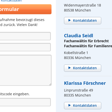
n Kontaktdaten
Widenmayerstraße 18
ormular
80538 München
aufnahme bevorzugt dieses
Kontaktdaten
d zurück. Vielen Dank!
Claudia Seidl
Fachanwältin für Erbrecht
Fachanwältin für Familienr
Kobellstraße 1
80336 München
Kontaktdaten
Klarissa Förschner
Linprunstraße 49
eitscode eingeben.
80335 München
Kontaktdaten