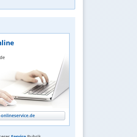
line
nde
onlineservice.de
serer
Service
Rubrik.