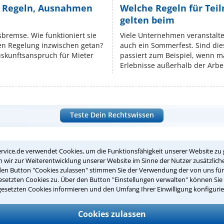
e Regeln, Ausnahmen
Welche Regeln für Teil
gelten beim
isbremse. Wie funktioniert sie
Viele Unternehmen veranstalt
nen Regelung inzwischen getan?
auch ein Sommerfest. Sind dies
uskunftsanspruch für Mieter
passiert zum Beispiel, wenn m
Erlebnisse außerhalb der Arbeit
Teste Dein Rechtswissen
suche?
rvice.de verwendet Cookies, um die Funktionsfähigkeit unserer Website zu 
wir zur Weiterentwicklung unserer Website im Sinne der Nutzer zusätzliche
den Button "Cookies zulassen" stimmen Sie der Verwendung der von uns fü
setzten Cookies zu. Über den Button "Einstellungen verwalten" können Sie 
ge
gesetzten Cookies informieren und den Umfang Ihrer Einwilligung konfigurie
ern. Anschließend werden sich spezialisierte Rechtsanwälte bei Ih
Cookies zulassen
dung durch einen Anwalt ist für Sie kostenlos.