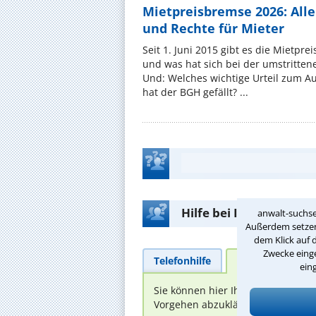
Mietpreisbremse 2026: All
und Rechte für Mieter
Seit 1. Juni 2015 gibt es die Mietpre
und was hat sich bei der umstritte
Und: Welches wichtige Urteil zum A
hat der BGH gefällt? ...
Hilfe bei Ihrer Anwalt
anwalt-suchse
Außerdem setzen 
dem Klick auf 
Zwecke einge
Telefonhilfe
Beratungsanfra
ein
Sie können hier Ihren Fall schild
Vorgehen abzuklären. Die Rückmel