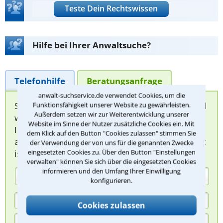
Teste Dein Rechtswissen
Hilfe bei Ihrer Anwaltsuche?
Telefonhilfe
Beratungsanfrage
anwalt-suchservice.de verwendet Cookies, um die
Sie können hier Ihren Fall schildern. Anschließend
Funktionsfähigkeit unserer Website zu gewährleisten.
Außerdem setzen wir zur Weiterentwicklung unserer
werden sich spezialisierte Rechtsanwälte bei
Website im Sinne der Nutzer zusätzliche Cookies ein. Mit
Ihnen melden, um das weitere Vorgehen
dem Klick auf den Button "Cookies zulassen" stimmen Sie
abzuklären. Die Rückmeldung durch einen Anwalt
der Verwendung der von uns für die genannten Zwecke
eingesetzten Cookies zu. Über den Button "Einstellungen
ist für Sie kostenlos.
verwalten" können Sie sich über die eingesetzten Cookies
informieren und den Umfang Ihrer Einwilligung
(Anrede)
konfigurieren.
Cookies zulassen