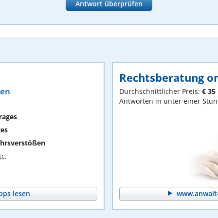
Antwort überprüfen
Rechtsberatung on
ten
Durchschnittlicher Preis:
€ 35
Antworten in unter einer Stu
rages
ges
hrsverstößen
c.
pps lesen
www.anwalt-