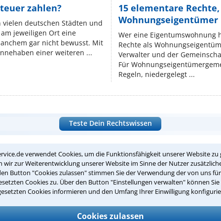
teuer zahlen?
15 elementare Rechte, 
Wohnungseigentümer k
n vielen deutschen Städten und
am jeweiligen Ort eine
Wer eine Eigentumswohnung hat
manchem gar nicht bewusst. Mit
Rechte als Wohnungseigentüm
nnehaben einer weiteren ...
Verwalter und der Gemeinschaf
Für Wohnungseigentümergemei
Regeln, niedergelegt ...
Teste Dein Rechtswissen
rvice.de verwendet Cookies, um die Funktionsfähigkeit unserer Website zu 
suche?
wir zur Weiterentwicklung unserer Website im Sinne der Nutzer zusätzliche
den Button "Cookies zulassen" stimmen Sie der Verwendung der von uns fü
setzten Cookies zu. Über den Button "Einstellungen verwalten" können Sie 
gesetzten Cookies informieren und den Umfang Ihrer Einwilligung konfigurie
ge
ern. Anschließend werden sich spezialisierte Rechtsanwälte bei Ih
Cookies zulassen