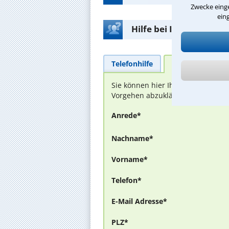
Zwecke einge
ein
Hilfe bei Ihrer Anwalt
Telefonhilfe
Beratungsanfra
Sie können hier Ihren Fall schild
Vorgehen abzuklären. Die Rückmel
Anrede*
Nachname*
Vorname*
Telefon*
E-Mail Adresse*
PLZ*