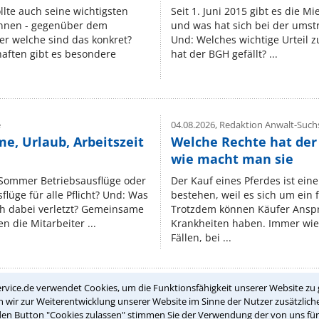
lte auch seine wichtigsten
Seit 1. Juni 2015 gibt es die M
nnen - gegenüber dem
und was hat sich bei der umst
er welche sind das konkret?
Und: Welches wichtige Urteil 
ften gibt es besondere
hat der BGH gefällt? ...
e
04.08.2026,
Redaktion Anwalt-Suchs
e, Urlaub, Arbeitszeit
Welche Rechte hat der
wie macht man sie
 Sommer Betriebsausflüge oder
Der Kauf eines Pferdes ist ein
lüge für alle Pflicht? Und: Was
bestehen, weil es sich um ein
ch dabei verletzt? Gemeinsame
Trotzdem können Käufer Ansp
n die Mitarbeiter ...
Krankheiten haben. Immer wied
Fällen, bei ...
rvice.de verwendet Cookies, um die Funktionsfähigkeit unserer Website zu 
wir zur Weiterentwicklung unserer Website im Sinne der Nutzer zusätzliche
Teste Dein Rechtswissen
den Button "Cookies zulassen" stimmen Sie der Verwendung der von uns fü