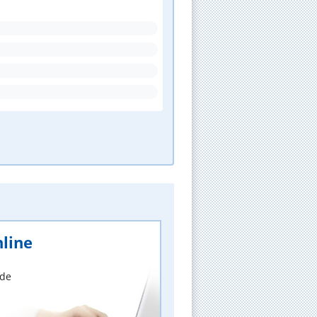
line
nde