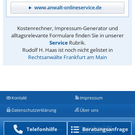
www.anwalt-onlineservice.de
Kostenrechner, Impressum-Generator und
alltagsrelevante Formulare finden Sie in unserer
Service
Rubrik.
Rudolf H. Haas ist noch nicht gelistet in
Rechtsanwälte Frankfurt am Main
Kontakt
Impressum
Datenschutzerklärung
Über uns
Telefon­hilfe
Beratungs­anfrage
Ein Unternehmen von