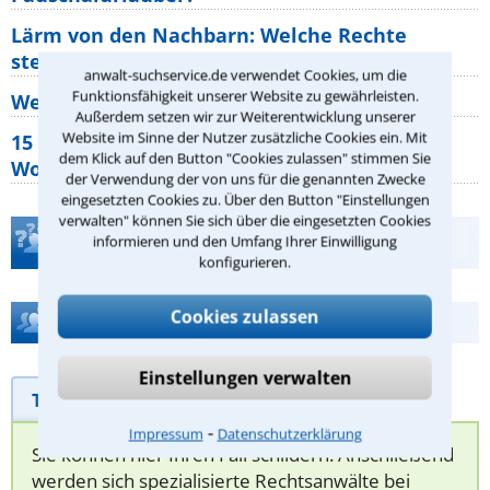
Lärm von den Nachbarn: Welche Rechte
stehen mir zu?
anwalt-suchservice.de verwendet Cookies, um die
Funktionsfähigkeit unserer Website zu gewährleisten.
Wer muss Zweitwohnungssteuer zahlen?
Außerdem setzen wir zur Weiterentwicklung unserer
Website im Sinne der Nutzer zusätzliche Cookies ein. Mit
15 elementare Rechte, die jeder
dem Klick auf den Button "Cookies zulassen" stimmen Sie
Wohnungseigentümer kennen sollte
der Verwendung der von uns für die genannten Zwecke
eingesetzten Cookies zu. Über den Button "Einstellungen
verwalten" können Sie sich über die eingesetzten Cookies
Teste Dein Rechtswissen
informieren und den Umfang Ihrer Einwilligung
konfigurieren.
Cookies zulassen
Hilfe bei Ihrer Anwaltsuche?
Einstellungen verwalten
Telefonhilfe
Beratungsanfrage
⁃
Impressum
Datenschutzerklärung
Sie können hier Ihren Fall schildern. Anschließend
werden sich spezialisierte Rechtsanwälte bei