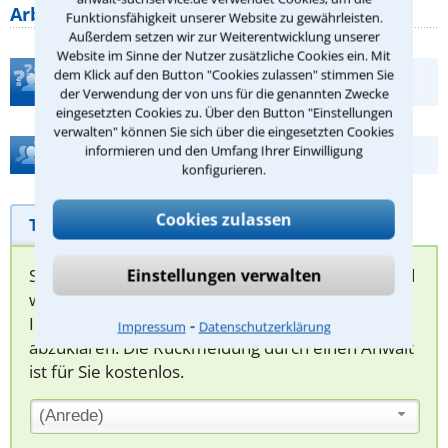
Arbeitszeit gelten beim
Funktionsfähigkeit unserer Website zu gewährleisten.
Außerdem setzen wir zur Weiterentwicklung unserer
Website im Sinne der Nutzer zusätzliche Cookies ein. Mit
dem Klick auf den Button "Cookies zulassen" stimmen Sie
Teste Dein Rechtswissen
der Verwendung der von uns für die genannten Zwecke
eingesetzten Cookies zu. Über den Button "Einstellungen
verwalten" können Sie sich über die eingesetzten Cookies
informieren und den Umfang Ihrer Einwilligung
Hilfe bei Ihrer Anwaltsuche?
konfigurieren.
Cookies zulassen
Telefonhilfe
Beratungsanfrage
Sie können hier Ihren Fall schildern. Anschließend
Einstellungen verwalten
werden sich spezialisierte Rechtsanwälte bei
Ihnen melden, um das weitere Vorgehen
⁃
Impressum
Datenschutzerklärung
abzuklären. Die Rückmeldung durch einen Anwalt
ist für Sie kostenlos.
(Anrede)