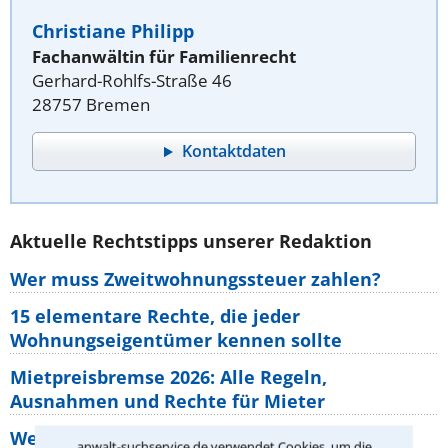
Christiane Philipp
Fachanwältin für Familienrecht
Gerhard-Rohlfs-Straße 46
28757 Bremen
Kontaktdaten
Aktuelle Rechtstipps unserer Redaktion
Wer muss Zweitwohnungssteuer zahlen?
15 elementare Rechte, die jeder
Wohnungseigentümer kennen sollte
Mietpreisbremse 2026: Alle Regeln,
Ausnahmen und Rechte für Mieter
Welche Regeln für Teilnahme, Urlaub,
anwalt-suchservice.de verwendet Cookies, um die