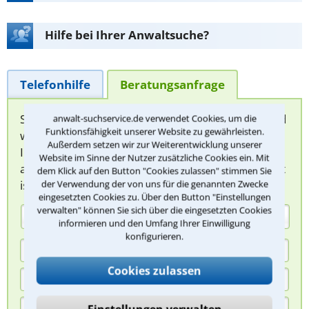
Hilfe bei Ihrer Anwaltsuche?
Telefonhilfe
Beratungsanfrage
Sie können hier Ihren Fall schildern. Anschließend
anwalt-suchservice.de verwendet Cookies, um die
Funktionsfähigkeit unserer Website zu gewährleisten.
werden sich spezialisierte Rechtsanwälte bei
Außerdem setzen wir zur Weiterentwicklung unserer
Ihnen melden, um das weitere Vorgehen
Website im Sinne der Nutzer zusätzliche Cookies ein. Mit
abzuklären. Die Rückmeldung durch einen Anwalt
dem Klick auf den Button "Cookies zulassen" stimmen Sie
ist für Sie kostenlos.
der Verwendung der von uns für die genannten Zwecke
eingesetzten Cookies zu. Über den Button "Einstellungen
verwalten" können Sie sich über die eingesetzten Cookies
(Anrede)
informieren und den Umfang Ihrer Einwilligung
konfigurieren.
Cookies zulassen