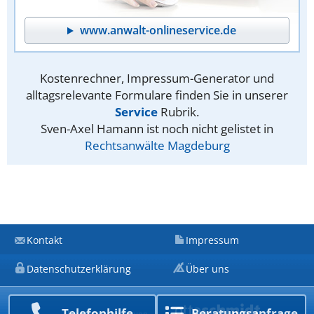
www.anwalt-onlineservice.de
Kostenrechner, Impressum-Generator und
alltagsrelevante Formulare finden Sie in unserer
Service
Rubrik.
Sven-Axel Hamann ist noch nicht gelistet in
Rechtsanwälte Magdeburg
Kontakt
Impressum
Datenschutzerklärung
Über uns
Telefon­hilfe
Beratungs­anfrage
Ein Unternehmen von