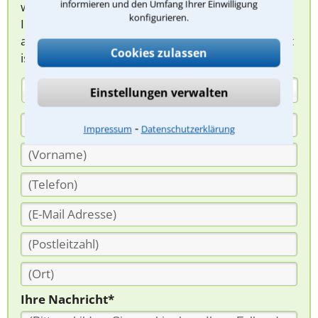
informieren und den Umfang Ihrer Einwilligung
werden sich spezialisierte Rechtsanwälte bei
konfigurieren.
Ihnen melden, um das weitere Vorgehen
abzuklären. Die Rückmeldung durch einen Anwalt
Cookies zulassen
ist für Sie kostenlos.
(Anrede)
Einstellungen verwalten
⁃
Impressum
Datenschutzerklärung
Ihre Nachricht*