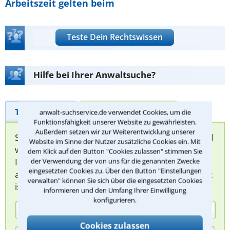
Arbeitszeit gelten beim
Teste Dein Rechtswissen
Hilfe bei Ihrer Anwaltsuche?
Telefonhilfe
Beratungsanfrage
anwalt-suchservice.de verwendet Cookies, um die
Funktionsfähigkeit unserer Website zu gewährleisten.
Außerdem setzen wir zur Weiterentwicklung unserer
Sie können hier Ihren Fall schildern. Anschließend
Website im Sinne der Nutzer zusätzliche Cookies ein. Mit
werden sich spezialisierte Rechtsanwälte bei
dem Klick auf den Button "Cookies zulassen" stimmen Sie
Ihnen melden, um das weitere Vorgehen
der Verwendung der von uns für die genannten Zwecke
eingesetzten Cookies zu. Über den Button "Einstellungen
abzuklären. Die Rückmeldung durch einen Anwalt
verwalten" können Sie sich über die eingesetzten Cookies
ist für Sie kostenlos.
informieren und den Umfang Ihrer Einwilligung
konfigurieren.
(Anrede)
Cookies zulassen