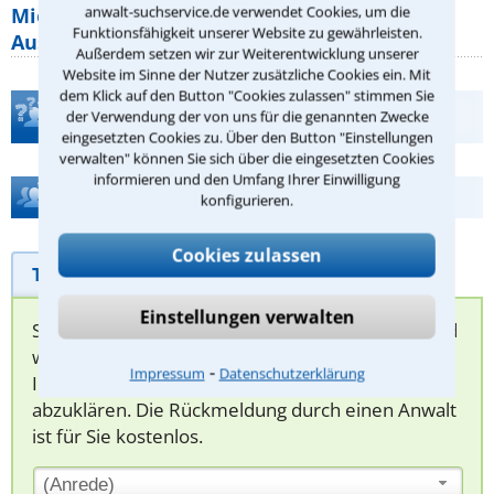
anwalt-suchservice.de verwendet Cookies, um die
Mietpreisbremse 2026: Alle Regeln,
Funktionsfähigkeit unserer Website zu gewährleisten.
Ausnahmen und Rechte für Mieter
Außerdem setzen wir zur Weiterentwicklung unserer
Website im Sinne der Nutzer zusätzliche Cookies ein. Mit
dem Klick auf den Button "Cookies zulassen" stimmen Sie
Teste Dein Rechtswissen
der Verwendung der von uns für die genannten Zwecke
eingesetzten Cookies zu. Über den Button "Einstellungen
verwalten" können Sie sich über die eingesetzten Cookies
informieren und den Umfang Ihrer Einwilligung
Hilfe bei Ihrer Anwaltsuche?
konfigurieren.
Cookies zulassen
Telefonhilfe
Beratungsanfrage
Einstellungen verwalten
Sie können hier Ihren Fall schildern. Anschließend
werden sich spezialisierte Rechtsanwälte bei
⁃
Impressum
Datenschutzerklärung
Ihnen melden, um das weitere Vorgehen
abzuklären. Die Rückmeldung durch einen Anwalt
ist für Sie kostenlos.
(Anrede)