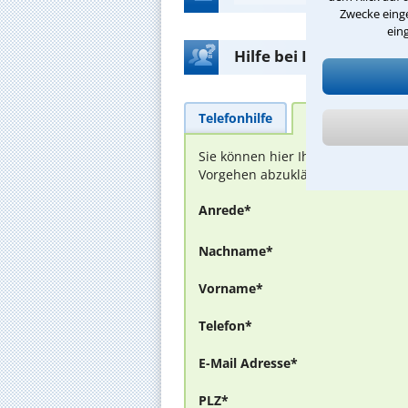
Zwecke einge
ein
Hilfe bei Ihrer Anwalt
Telefonhilfe
Beratungsanfra
Sie können hier Ihren Fall schild
Vorgehen abzuklären. Die Rückmel
Anrede*
Nachname*
Vorname*
Telefon*
E-Mail Adresse*
PLZ*