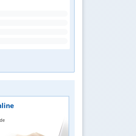
line
nde