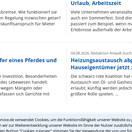
Urlaub, Arbeitszeit
isbremse. Wie funktioniert sie
Viele Unternehmen veranstalt
nen Regelung inzwischen getan?
auch ein Sommerfest. Sind dies
uskunftsanspruch für Mieter
passiert zum Beispiel, wenn m
Erlebnisse außerhalb der Arbeit
e
04.08.2026,
Redaktion Anwalt-Suchs
fer eines Pferdes und
Heizungsaustausch ab
Hauseigentümer jetzt
e Investition. Besonderheiten
Die schwarz-rote Koalition ha
endes Lebewesen handelt.
Austausch von Öl‑ und Gasheiz
 wegen Mängeln oder
erlaubt; künftig werden jedoch
fassen sich Gerichte mit
größere Rolle spielen. ...
rvice.de verwendet Cookies, um die Funktionsfähigkeit unserer Website zu 
wir zur Weiterentwicklung unserer Website im Sinne der Nutzer zusätzliche
Teste Dein Rechtswissen
den Button "Cookies zulassen" stimmen Sie der Verwendung der von uns fü