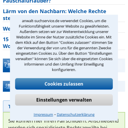
Pauschalurlauber?
Lärm von den Nachbarn: Welche Rechte
stehen mir zu?
anwalt-suchservice.de verwendet Cookies, um die
Funktionsfähigkeit unserer Website zu gewährleisten.
Wer muss Zweitwohnungssteuer zahlen?
Außerdem setzen wir zur Weiterentwicklung unserer
Website im Sinne der Nutzer zusätzliche Cookies ein. Mit
15 elementare Rechte, die jeder
dem Klick auf den Button "Cookies zulassen" stimmen Sie
Wohnungseigentümer kennen sollte
der Verwendung der von uns für die genannten Zwecke
eingesetzten Cookies zu. Über den Button "Einstellungen
verwalten" können Sie sich über die eingesetzten Cookies
informieren und den Umfang Ihrer Einwilligung
Teste Dein Rechtswissen
konfigurieren.
Cookies zulassen
Hilfe bei Ihrer Anwaltsuche?
Einstellungen verwalten
Telefonhilfe
Beratungsanfrage
⁃
Impressum
Datenschutzerklärung
Sie können hier Ihren Fall schildern. Anschließend
werden sich spezialisierte Rechtsanwälte bei