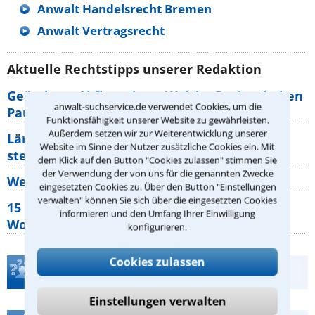
Anwalt Handelsrecht Bremen
Anwalt Vertragsrecht
Aktuelle Rechtstipps unserer Redaktion
Geänderte Abflugzeiten: Welche Rechte haben
anwalt-suchservice.de verwendet Cookies, um die
Pauschalurlauber?
Funktionsfähigkeit unserer Website zu gewährleisten.
Außerdem setzen wir zur Weiterentwicklung unserer
Lärm von den Nachbarn: Welche Rechte
Website im Sinne der Nutzer zusätzliche Cookies ein. Mit
stehen mir zu?
dem Klick auf den Button "Cookies zulassen" stimmen Sie
der Verwendung der von uns für die genannten Zwecke
Wer muss Zweitwohnungssteuer zahlen?
eingesetzten Cookies zu. Über den Button "Einstellungen
verwalten" können Sie sich über die eingesetzten Cookies
15 elementare Rechte, die jeder
informieren und den Umfang Ihrer Einwilligung
Wohnungseigentümer kennen sollte
konfigurieren.
Cookies zulassen
Teste Dein Rechtswissen
Einstellungen verwalten