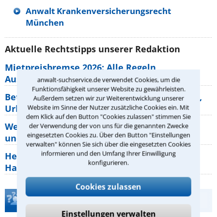
Anwalt Krankenversicherungsrecht
München
Aktuelle Rechtstipps unserer Redaktion
Mietpreisbremse 2026: Alle Regeln,
Ausnahmen und Rechte für Mieter
anwalt-suchservice.de verwendet Cookies, um die
Funktionsfähigkeit unserer Website zu gewährleisten.
Betriebsausflug: 11 Antworten zu Teilnahme,
Außerdem setzen wir zur Weiterentwicklung unserer
Urlaub, Arbeitszeit
Website im Sinne der Nutzer zusätzliche Cookies ein. Mit
dem Klick auf den Button "Cookies zulassen" stimmen Sie
Welche Rechte hat der Käufer eines Pferdes
der Verwendung der von uns für die genannten Zwecke
eingesetzten Cookies zu. Über den Button "Einstellungen
und wie macht man sie
verwalten" können Sie sich über die eingesetzten Cookies
informieren und den Umfang Ihrer Einwilligung
Heizungsaustausch abgesagt: Was müssen
konfigurieren.
Hauseigentümer jetzt zum Thema
Cookies zulassen
Teste Dein Rechtswissen
Einstellungen verwalten