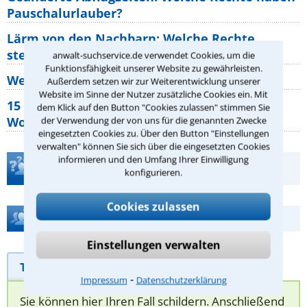
Pauschalurlauber?
Lärm von den Nachbarn: Welche Rechte
stehen mir zu?
anwalt-suchservice.de verwendet Cookies, um die
Funktionsfähigkeit unserer Website zu gewährleisten.
Wer muss Zweitwohnungssteuer zahlen?
Außerdem setzen wir zur Weiterentwicklung unserer
Website im Sinne der Nutzer zusätzliche Cookies ein. Mit
15 elementare Rechte, die jeder
dem Klick auf den Button "Cookies zulassen" stimmen Sie
Wohnungseigentümer kennen sollte
der Verwendung der von uns für die genannten Zwecke
eingesetzten Cookies zu. Über den Button "Einstellungen
verwalten" können Sie sich über die eingesetzten Cookies
informieren und den Umfang Ihrer Einwilligung
Teste Dein Rechtswissen
konfigurieren.
Cookies zulassen
Hilfe bei Ihrer Anwaltsuche?
Einstellungen verwalten
Telefonhilfe
Beratungsanfrage
⁃
Impressum
Datenschutzerklärung
Sie können hier Ihren Fall schildern. Anschließend