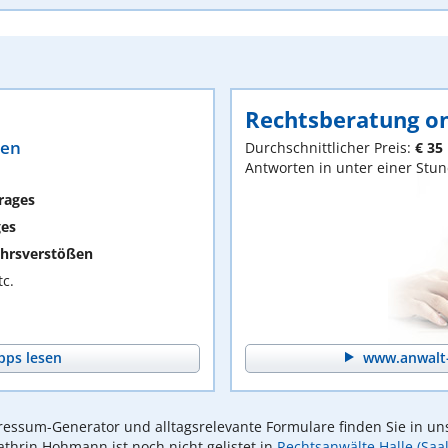
Rechtsberatung on
ten
Durchschnittlicher Preis:
€ 35
Antworten in unter einer Stu
rages
ges
hrsverstößen
c.
pps lesen
www.anwalt-
essum-Generator und alltagsrelevante Formulare finden Sie in un
athrin Hohmann ist noch nicht gelistet in
Rechtsanwälte Halle (Saal