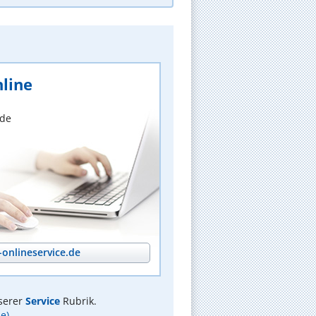
line
nde
onlineservice.de
serer
Service
Rubrik.
e)