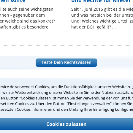
en sollte
und Rechte für Mieter
lte auch seine wichtigsten
Seit 1. Juni 2015 gibt es die M
nnen - gegenüber dem
und was hat sich bei der umst
er welche sind das konkret?
Und: Welches wichtige Urteil 
ften gibt es besondere
hat der BGH gefällt? ...
Teste Dein Rechtswissen
suche?
rvice.de verwendet Cookies, um die Funktionsfähigkeit unserer Website zu 
wir zur Weiterentwicklung unserer Website im Sinne der Nutzer zusätzliche
den Button "Cookies zulassen" stimmen Sie der Verwendung der von uns fü
ge
setzten Cookies zu. Über den Button "Einstellungen verwalten" können Sie 
gesetzten Cookies informieren und den Umfang Ihrer Einwilligung konfigurie
ern. Anschließend werden sich spezialisierte Rechtsanwälte bei Ih
dung durch einen Anwalt ist für Sie kostenlos.
Cookies zulassen