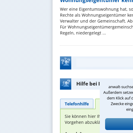
Wohnungseigentümer kenn
Wer eine Eigentumswohnung hat, sol
Rechte als Wohnungseigentümer ke
Verwalter und der Gemeinschaft. Ab
Für Wohnungseigentümergemeinscha
Regeln, niedergelegt ...
Hilfe bei Ihrer Anwalt
anwalt-suchse
Außerdem setzen 
dem Klick auf 
Telefonhilfe
Beratungsanfra
Zwecke einge
ein
Sie können hier Ihren Fall schild
Vorgehen abzuklären. Die Rückmel