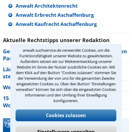
Anwalt Architektenrecht
Anwalt Erbrecht Aschaffenburg
Anwalt Kaufrecht Aschaffenburg
Aktuelle Rechtstipps unserer Redaktion
anwalt-suchservice.de verwendet Cookies, um die
Geänderte Abflugzeiten: Welche Rechte haben
Funktionsfähigkeit unserer Website zu gewährleisten.
Pauschalurlauber?
Außerdem setzen wir zur Weiterentwicklung unserer
Website im Sinne der Nutzer zusätzliche Cookies ein. Mit
Lärm von den Nachbarn: Welche Rechte
dem Klick auf den Button "Cookies zulassen" stimmen Sie
stehen mir zu?
der Verwendung der von uns für die genannten Zwecke
eingesetzten Cookies zu. Über den Button "Einstellungen
Wer muss Zweitwohnungssteuer zahlen?
verwalten" können Sie sich über die eingesetzten Cookies
informieren und den Umfang Ihrer Einwilligung
15 elementare Rechte, die jeder
konfigurieren.
Wohnungseigentümer kennen sollte
Cookies zulassen
Teste Dein Rechtswissen
Einstellungen verwalten