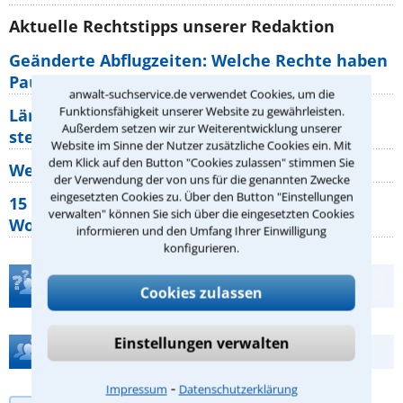
Aktuelle Rechtstipps unserer Redaktion
Geänderte Abflugzeiten: Welche Rechte haben
Pauschalurlauber?
anwalt-suchservice.de verwendet Cookies, um die
Funktionsfähigkeit unserer Website zu gewährleisten.
Lärm von den Nachbarn: Welche Rechte
Außerdem setzen wir zur Weiterentwicklung unserer
stehen mir zu?
Website im Sinne der Nutzer zusätzliche Cookies ein. Mit
dem Klick auf den Button "Cookies zulassen" stimmen Sie
Wer muss Zweitwohnungssteuer zahlen?
der Verwendung der von uns für die genannten Zwecke
eingesetzten Cookies zu. Über den Button "Einstellungen
15 elementare Rechte, die jeder
verwalten" können Sie sich über die eingesetzten Cookies
Wohnungseigentümer kennen sollte
informieren und den Umfang Ihrer Einwilligung
konfigurieren.
Teste Dein Rechtswissen
Cookies zulassen
Einstellungen verwalten
Hilfe bei Ihrer Anwaltsuche?
⁃
Impressum
Datenschutzerklärung