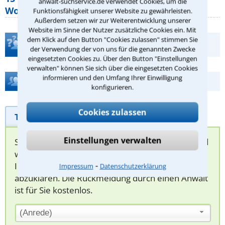
anwalt-suchservice.de verwendet Cookies, um die
Wohnungseigentümer kennen sollte
Funktionsfähigkeit unserer Website zu gewährleisten.
Außerdem setzen wir zur Weiterentwicklung unserer
Website im Sinne der Nutzer zusätzliche Cookies ein. Mit
dem Klick auf den Button "Cookies zulassen" stimmen Sie
Teste Dein Rechtswissen
der Verwendung der von uns für die genannten Zwecke
eingesetzten Cookies zu. Über den Button "Einstellungen
verwalten" können Sie sich über die eingesetzten Cookies
informieren und den Umfang Ihrer Einwilligung
Hilfe bei Ihrer Anwaltsuche?
konfigurieren.
Cookies zulassen
Telefonhilfe
Beratungsanfrage
Einstellungen verwalten
Sie können hier Ihren Fall schildern. Anschließend
werden sich spezialisierte Rechtsanwälte bei
⁃
Ihnen melden, um das weitere Vorgehen
Impressum
Datenschutzerklärung
abzuklären. Die Rückmeldung durch einen Anwalt
ist für Sie kostenlos.
(Anrede)