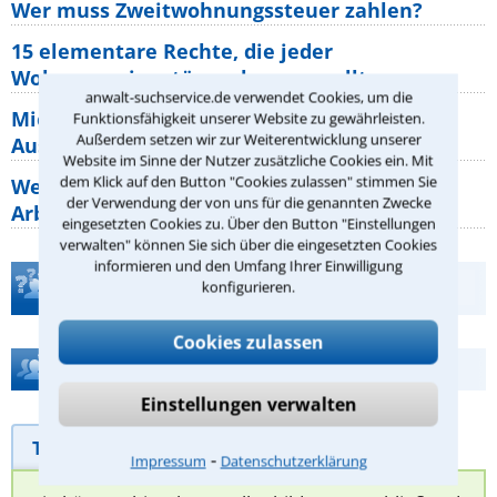
Wer muss Zweitwohnungssteuer zahlen?
15 elementare Rechte, die jeder
Wohnungseigentümer kennen sollte
anwalt-suchservice.de verwendet Cookies, um die
Mietpreisbremse 2026: Alle Regeln,
Funktionsfähigkeit unserer Website zu gewährleisten.
Außerdem setzen wir zur Weiterentwicklung unserer
Ausnahmen und Rechte für Mieter
Website im Sinne der Nutzer zusätzliche Cookies ein. Mit
dem Klick auf den Button "Cookies zulassen" stimmen Sie
Welche Regeln für Teilnahme, Urlaub,
der Verwendung der von uns für die genannten Zwecke
Arbeitszeit gelten beim
eingesetzten Cookies zu. Über den Button "Einstellungen
verwalten" können Sie sich über die eingesetzten Cookies
informieren und den Umfang Ihrer Einwilligung
Teste Dein Rechtswissen
konfigurieren.
Cookies zulassen
Hilfe bei Ihrer Anwaltsuche?
Einstellungen verwalten
Telefonhilfe
Beratungsanfrage
⁃
Impressum
Datenschutzerklärung