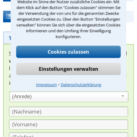
Website im Sinne der Nutzer zusätzliche Cookies ein. Mit
dem Klick auf den Button "Cookies zulassen" stimmen Sie
der Verwendung der von uns für die genannten Zwecke
Hilfe bei Ihrer Anwaltsuche?
eingesetzten Cookies zu. Über den Button "Einstellungen
verwalten" können Sie sich über die eingesetzten Cookies
informieren und den Umfang Ihrer Einwilligung
konfigurieren.
Telefonhilfe
Beratungsanfrage
Cookies zulassen
Sie können hier Ihren Fall schildern. Anschließend
werden sich spezialisierte Rechtsanwälte bei
Ihnen melden, um das weitere Vorgehen
Einstellungen verwalten
abzuklären. Die Rückmeldung durch einen Anwalt
ist für Sie kostenlos.
⁃
Impressum
Datenschutzerklärung
(Anrede)