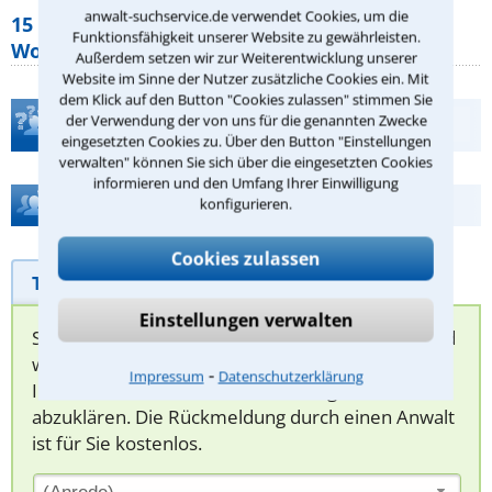
anwalt-suchservice.de verwendet Cookies, um die
15 elementare Rechte, die jeder
Funktionsfähigkeit unserer Website zu gewährleisten.
Wohnungseigentümer kennen sollte
Außerdem setzen wir zur Weiterentwicklung unserer
Website im Sinne der Nutzer zusätzliche Cookies ein. Mit
dem Klick auf den Button "Cookies zulassen" stimmen Sie
der Verwendung der von uns für die genannten Zwecke
Teste Dein Rechtswissen
eingesetzten Cookies zu. Über den Button "Einstellungen
verwalten" können Sie sich über die eingesetzten Cookies
informieren und den Umfang Ihrer Einwilligung
Hilfe bei Ihrer Anwaltsuche?
konfigurieren.
Cookies zulassen
Telefonhilfe
Beratungsanfrage
Einstellungen verwalten
Sie können hier Ihren Fall schildern. Anschließend
werden sich spezialisierte Rechtsanwälte bei
⁃
Impressum
Datenschutzerklärung
Ihnen melden, um das weitere Vorgehen
abzuklären. Die Rückmeldung durch einen Anwalt
ist für Sie kostenlos.