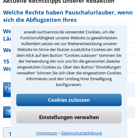
Aktuelle Rechtstipps unserer Redaktion
Welche Rechte haben Pauschalurlauber, wenn
sich die Abflugzeiten Ihres
Welche Rechte habe ich, wenn die Nachbarn
anwalt-suchservice.de verwendet Cookies, um die
Lärm machen?
Funktionsfähigkeit unserer Website zu gewährleisten.
Außerdem setzen wir zur Weiterentwicklung unserer
Wer muss Zweitwohnungssteuer zahlen?
Website im Sinne der Nutzer zusätzliche Cookies ein. Mit
dem Klick auf den Button "Cookies zulassen" stimmen Sie
15 elementare Rechte, die jeder
der Verwendung der von uns für die genannten Zwecke
eingesetzten Cookies zu. Über den Button "Einstellungen
Wohnungseigentümer kennen sollte
verwalten" können Sie sich über die eingesetzten Cookies
informieren und den Umfang Ihrer Einwilligung
konfigurieren.
Teste Dein Rechtswissen
Cookies zulassen
Hilfe bei Ihrer Anwaltsuche?
Einstellungen verwalten
⁃
Impressum
Datenschutzerklärung
Telefonhilfe
Beratungsanfrage