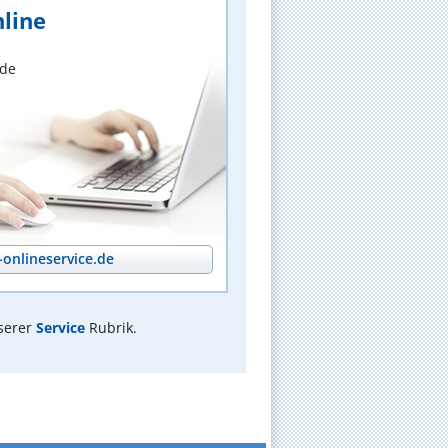
line
nde
onlineservice.de
serer
Service
Rubrik.