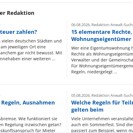
rer Redaktion
e
06.08.2026,
Redaktion Anwalt-Suchs
teuer zahlen?
15 elementare Rechte, 
Wohnungseigentümer k
n vielen deutschen Städten und
am jeweiligen Ort eine
Wer eine Eigentumswohnung hat
manchem gar nicht bewusst. Mit
Rechte als Wohnungseigentüm
nnehaben einer weiteren ...
Verwalter und der Gemeinschaf
Für Wohnungseigentümergemei
Regeln, niedergelegt ...
e
05.08.2026,
Redaktion Anwalt-Suchs
e Regeln, Ausnahmen
Welche Regeln für Teil
gelten beim
isbremse. Wie funktioniert sie
Viele Unternehmen veranstalt
nen Regelung inzwischen getan?
auch ein Sommerfest. Sind dies
uskunftsanspruch für Mieter
passiert zum Beispiel, wenn m