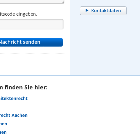
Kontaktdaten
eitscode eingeben.
 finden Sie hier:
hitektenrecht
echt Aachen
chen
hen