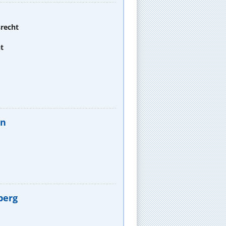
srecht
t
en
berg