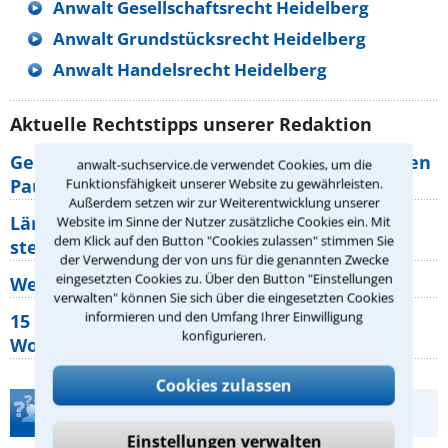
Anwalt Gesellschaftsrecht Heidelberg
Anwalt Grundstücksrecht Heidelberg
Anwalt Handelsrecht Heidelberg
Aktuelle Rechtstipps unserer Redaktion
Geänderte Abflugzeiten: Welche Rechte haben
anwalt-suchservice.de verwendet Cookies, um die
Pauschalurlauber?
Funktionsfähigkeit unserer Website zu gewährleisten.
Außerdem setzen wir zur Weiterentwicklung unserer
Lärm von den Nachbarn: Welche Rechte
Website im Sinne der Nutzer zusätzliche Cookies ein. Mit
dem Klick auf den Button "Cookies zulassen" stimmen Sie
stehen mir zu?
der Verwendung der von uns für die genannten Zwecke
eingesetzten Cookies zu. Über den Button "Einstellungen
Wer muss Zweitwohnungssteuer zahlen?
verwalten" können Sie sich über die eingesetzten Cookies
informieren und den Umfang Ihrer Einwilligung
15 elementare Rechte, die jeder
konfigurieren.
Wohnungseigentümer kennen sollte
Cookies zulassen
Teste Dein Rechtswissen
Einstellungen verwalten