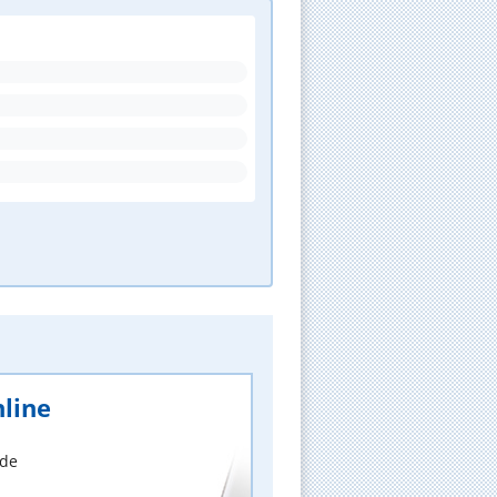
line
nde