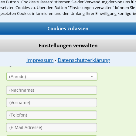
den Button "Cookies zulassen" stimmen Sie der Verwendung der von uns fü
Teste Dein Rechtswissen
setzten Cookies zu. Über den Button "Einstellungen verwalten" können Sie 
gesetzten Cookies informieren und den Umfang Ihrer Einwilligung konfigurie
suche?
Cookies zulassen
Einstellungen verwalten
ge
ern. Anschließend werden sich spezialisierte Rechtsanwälte bei Ih
Impressum
Datenschutzerklärung
⁃
dung durch einen Anwalt ist für Sie kostenlos.
(Anrede)