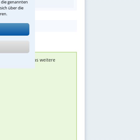
r die genannten
sich über die
ren.
nen melden, um das weitere