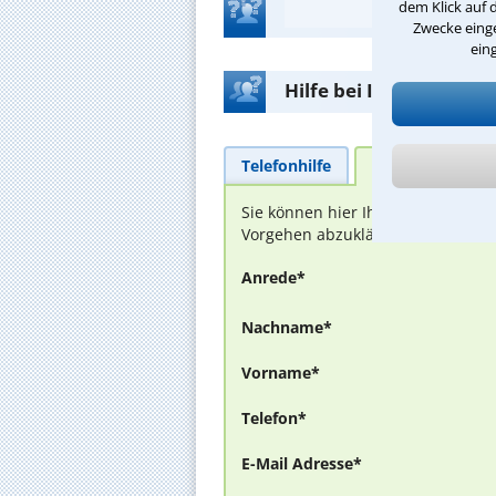
dem Klick auf 
Zwecke einge
ein
Hilfe bei Ihrer Anwalt
Telefonhilfe
Beratungsanfra
Sie können hier Ihren Fall schild
Vorgehen abzuklären. Die Rückmel
Anrede*
Nachname*
Vorname*
Telefon*
E-Mail Adresse*