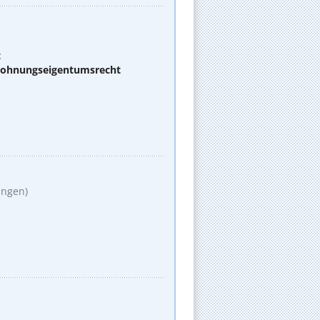
t
 Wohnungseigentumsrecht
ungen)