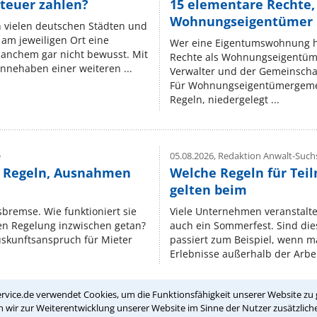
teuer zahlen?
15 elementare Rechte, 
Wohnungseigentümer k
n vielen deutschen Städten und
am jeweiligen Ort eine
Wer eine Eigentumswohnung hat
manchem gar nicht bewusst. Mit
Rechte als Wohnungseigentüm
nnehaben einer weiteren ...
Verwalter und der Gemeinschaf
Für Wohnungseigentümergemei
Regeln, niedergelegt ...
e
05.08.2026,
Redaktion Anwalt-Suchs
e Regeln, Ausnahmen
Welche Regeln für Teil
gelten beim
isbremse. Wie funktioniert sie
Viele Unternehmen veranstalt
nen Regelung inzwischen getan?
auch ein Sommerfest. Sind dies
uskunftsanspruch für Mieter
passiert zum Beispiel, wenn m
Erlebnisse außerhalb der Arbeit
rvice.de verwendet Cookies, um die Funktionsfähigkeit unserer Website zu 
wir zur Weiterentwicklung unserer Website im Sinne der Nutzer zusätzliche