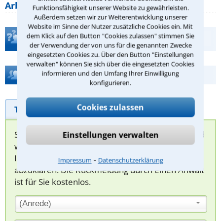
Arbeitszeit gelten beim
Funktionsfähigkeit unserer Website zu gewährleisten.
Außerdem setzen wir zur Weiterentwicklung unserer
Website im Sinne der Nutzer zusätzliche Cookies ein. Mit
dem Klick auf den Button "Cookies zulassen" stimmen Sie
Teste Dein Rechtswissen
der Verwendung der von uns für die genannten Zwecke
eingesetzten Cookies zu. Über den Button "Einstellungen
verwalten" können Sie sich über die eingesetzten Cookies
Hilfe bei Ihrer Anwaltsuche?
informieren und den Umfang Ihrer Einwilligung
konfigurieren.
Cookies zulassen
Telefonhilfe
Beratungsanfrage
Sie können hier Ihren Fall schildern. Anschließend
Einstellungen verwalten
werden sich spezialisierte Rechtsanwälte bei
Ihnen melden, um das weitere Vorgehen
⁃
Impressum
Datenschutzerklärung
abzuklären. Die Rückmeldung durch einen Anwalt
ist für Sie kostenlos.
(Anrede)