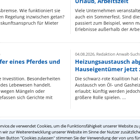
Urlaub, Arbeitszeit
isbremse. Wie funktioniert sie
Viele Unternehmen veranstalt
nen Regelung inzwischen getan?
auch ein Sommerfest. Sind dies
uskunftsanspruch für Mieter
passiert zum Beispiel, wenn m
Erlebnisse außerhalb der Arbeit
e
04.08.2026,
Redaktion Anwalt-Suchs
fer eines Pferdes und
Heizungsaustausch ab
Hauseigentümer jetzt
e Investition. Besonderheiten
Die schwarz-rote Koalition ha
endes Lebewesen handelt.
Austausch von Öl‑ und Gasheiz
 wegen Mängeln oder
erlaubt; künftig werden jedoch
fassen sich Gerichte mit
größere Rolle spielen. ...
rvice.de verwendet Cookies, um die Funktionsfähigkeit unserer Website zu 
wir zur Weiterentwicklung unserer Website im Sinne der Nutzer zusätzliche
Teste Dein Rechtswissen
den Button "Cookies zulassen" stimmen Sie der Verwendung der von uns fü