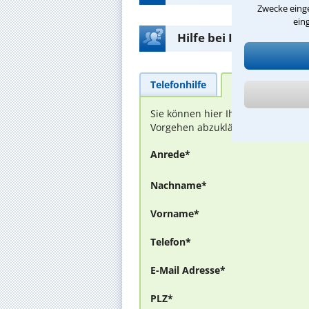
Zwecke einge
ein
Hilfe bei Ihrer Anwalt
Telefonhilfe
Beratungsanfra
Sie können hier Ihren Fall schild
Vorgehen abzuklären. Die Rückmel
Anrede*
Nachname*
Vorname*
Telefon*
E-Mail Adresse*
PLZ*