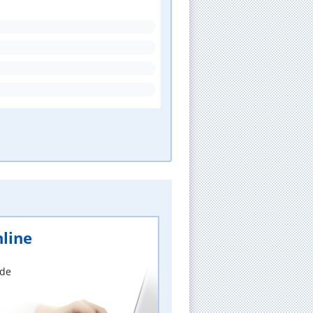
line
nde