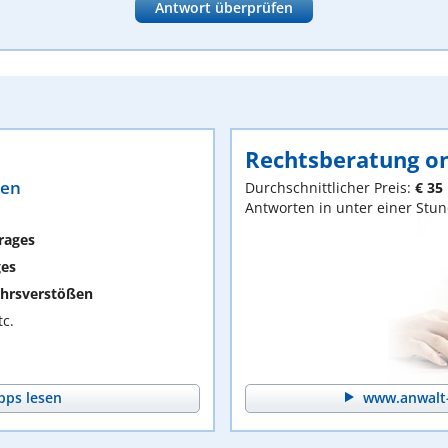
Antwort überprüfen
Rechtsberatung on
ten
Durchschnittlicher Preis:
€ 35
Antworten in unter einer Stu
rages
ges
hrsverstößen
c.
pps lesen
www.anwalt-