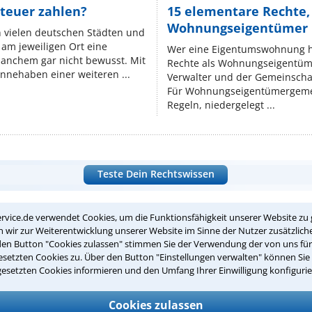
teuer zahlen?
15 elementare Rechte, 
Wohnungseigentümer k
n vielen deutschen Städten und
am jeweiligen Ort eine
Wer eine Eigentumswohnung hat
manchem gar nicht bewusst. Mit
Rechte als Wohnungseigentüm
nnehaben einer weiteren ...
Verwalter und der Gemeinschaf
Für Wohnungseigentümergemei
Regeln, niedergelegt ...
Teste Dein Rechtswissen
rvice.de verwendet Cookies, um die Funktionsfähigkeit unserer Website zu 
suche?
wir zur Weiterentwicklung unserer Website im Sinne der Nutzer zusätzliche
den Button "Cookies zulassen" stimmen Sie der Verwendung der von uns fü
setzten Cookies zu. Über den Button "Einstellungen verwalten" können Sie 
gesetzten Cookies informieren und den Umfang Ihrer Einwilligung konfigurie
ge
ern. Anschließend werden sich spezialisierte Rechtsanwälte bei Ih
Cookies zulassen