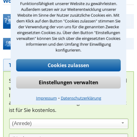
Wohnungseigentümer kennen sollte
Funktionsfähigkeit unserer Website zu gewährleisten.
Außerdem setzen wir zur Weiterentwicklung unserer
Website im Sinne der Nutzer zusätzliche Cookies ein. Mit
Teste Dein Rechtswissen
dem Klick auf den Button "Cookies zulassen" stimmen Sie
der Verwendung der von uns für die genannten Zwecke
eingesetzten Cookies zu. Über den Button "Einstellungen
verwalten" können Sie sich über die eingesetzten Cookies
Hilfe bei Ihrer Anwaltsuche?
informieren und den Umfang Ihrer Einwilligung
konfigurieren.
Telefonhilfe
Beratungsanfrage
Cookies zulassen
Sie können hier Ihren Fall schildern. Anschließend
Einstellungen verwalten
werden sich spezialisierte Rechtsanwälte bei
Ihnen melden, um das weitere Vorgehen
⁃
Impressum
Datenschutzerklärung
abzuklären. Die Rückmeldung durch einen Anwalt
ist für Sie kostenlos.
(Anrede)