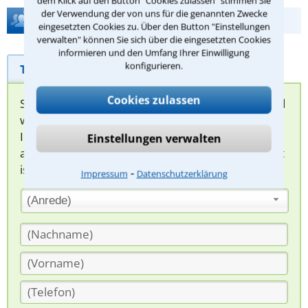
dem Klick auf den Button "Cookies zulassen" stimmen Sie
der Verwendung der von uns für die genannten Zwecke
Hilfe bei Ihrer Anwaltsuche?
eingesetzten Cookies zu. Über den Button "Einstellungen
verwalten" können Sie sich über die eingesetzten Cookies
informieren und den Umfang Ihrer Einwilligung
konfigurieren.
Telefonhilfe
Beratungsanfrage
Cookies zulassen
Sie können hier Ihren Fall schildern. Anschließend
werden sich spezialisierte Rechtsanwälte bei
Ihnen melden, um das weitere Vorgehen
Einstellungen verwalten
abzuklären. Die Rückmeldung durch einen Anwalt
ist für Sie kostenlos.
⁃
Impressum
Datenschutzerklärung
(Anrede)