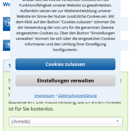
Wohnungseigentümer kennen sollte
Funktionsfähigkeit unserer Website zu gewährleisten.
Außerdem setzen wir zur Weiterentwicklung unserer
Website im Sinne der Nutzer zusätzliche Cookies ein. Mit
dem Klick auf den Button "Cookies zulassen" stimmen Sie
Teste Dein Rechtswissen
der Verwendung der von uns für die genannten Zwecke
eingesetzten Cookies zu. Über den Button "Einstellungen
verwalten" können Sie sich über die eingesetzten Cookies
informieren und den Umfang Ihrer Einwilligung
Hilfe bei Ihrer Anwaltsuche?
konfigurieren.
Cookies zulassen
Telefonhilfe
Beratungsanfrage
Sie können hier Ihren Fall schildern. Anschließend
Einstellungen verwalten
werden sich spezialisierte Rechtsanwälte bei
Ihnen melden, um das weitere Vorgehen
⁃
Impressum
Datenschutzerklärung
abzuklären. Die Rückmeldung durch einen Anwalt
ist für Sie kostenlos.
(Anrede)