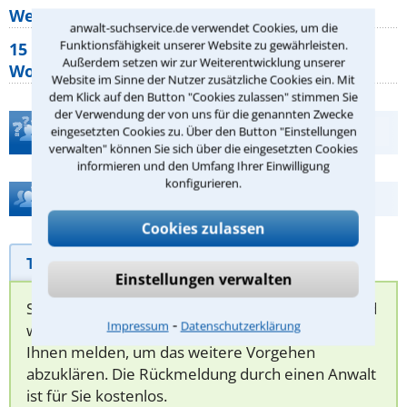
Wer muss Zweitwohnungssteuer zahlen?
anwalt-suchservice.de verwendet Cookies, um die
Funktionsfähigkeit unserer Website zu gewährleisten.
15 elementare Rechte, die jeder
Außerdem setzen wir zur Weiterentwicklung unserer
Wohnungseigentümer kennen sollte
Website im Sinne der Nutzer zusätzliche Cookies ein. Mit
dem Klick auf den Button "Cookies zulassen" stimmen Sie
der Verwendung der von uns für die genannten Zwecke
Teste Dein Rechtswissen
eingesetzten Cookies zu. Über den Button "Einstellungen
verwalten" können Sie sich über die eingesetzten Cookies
informieren und den Umfang Ihrer Einwilligung
konfigurieren.
Hilfe bei Ihrer Anwaltsuche?
Cookies zulassen
Telefonhilfe
Beratungsanfrage
Einstellungen verwalten
Sie können hier Ihren Fall schildern. Anschließend
⁃
Impressum
Datenschutzerklärung
werden sich spezialisierte Rechtsanwälte bei
Ihnen melden, um das weitere Vorgehen
abzuklären. Die Rückmeldung durch einen Anwalt
ist für Sie kostenlos.