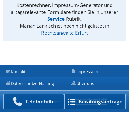
Kostenrechner, Impressum-Generator und
alltagsrelevante Formulare finden Sie in unserer
Service
Rubrik.
Marian Lankisch ist noch nicht gelistet in
Rechtsanwälte Erfurt
Kontakt
Impressum
Datenschutzerklärung
Über uns
Telefon­hilfe
Beratungs­anfrage
Ein Unternehmen von