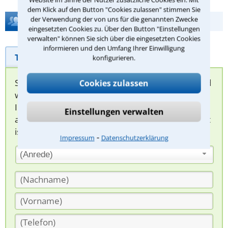
dem Klick auf den Button "Cookies zulassen" stimmen Sie
der Verwendung der von uns für die genannten Zwecke
Hilfe bei Ihrer Anwaltsuche?
eingesetzten Cookies zu. Über den Button "Einstellungen
verwalten" können Sie sich über die eingesetzten Cookies
informieren und den Umfang Ihrer Einwilligung
Telefonhilfe
Beratungsanfrage
konfigurieren.
Sie können hier Ihren Fall schildern. Anschließend
Cookies zulassen
werden sich spezialisierte Rechtsanwälte bei
Ihnen melden, um das weitere Vorgehen
Einstellungen verwalten
abzuklären. Die Rückmeldung durch einen Anwalt
ist für Sie kostenlos.
⁃
Impressum
Datenschutzerklärung
(Anrede)