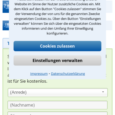
Website im Sinne der Nutzer zusätzliche Cookies ein. Mit
Teste Dein Rechtswissen
dem Klick auf den Button "Cookies zulassen" stimmen Sie
der Verwendung der von uns für die genannten Zwecke
eingesetzten Cookies zu. Über den Button "Einstellungen
verwalten" können Sie sich über die eingesetzten Cookies
Hilfe bei Ihrer Anwaltsuche?
informieren und den Umfang Ihrer Einwilligung
konfigurieren.
Telefonhilfe
Beratungsanfrage
Cookies zulassen
Sie können hier Ihren Fall schildern. Anschließend
Einstellungen verwalten
werden sich spezialisierte Rechtsanwälte bei
Ihnen melden, um das weitere Vorgehen
⁃
Impressum
Datenschutzerklärung
abzuklären. Die Rückmeldung durch einen Anwalt
ist für Sie kostenlos.
(Anrede)