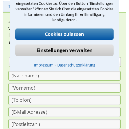
eingesetzten Cookies zu. Über den Button "Einstellungen
Telefonhilfe
Beratungsanfrage
verwalten" können Sie sich über die eingesetzten Cookies
informieren und den Umfang Ihrer Einwilligung
konfigurieren.
Sie können hier Ihren Fall schildern. Anschließend
werden sich spezialisierte Rechtsanwälte bei
Cookies zulassen
Ihnen melden, um das weitere Vorgehen
abzuklären. Die Rückmeldung durch einen Anwalt
ist für Sie kostenlos.
Einstellungen verwalten
(Anrede)
⁃
Impressum
Datenschutzerklärung