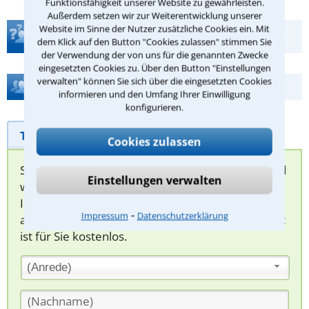
Funktionsfähigkeit unserer Website zu gewährleisten.
Außerdem setzen wir zur Weiterentwicklung unserer
Website im Sinne der Nutzer zusätzliche Cookies ein. Mit
Teste Dein Rechtswissen
dem Klick auf den Button "Cookies zulassen" stimmen Sie
der Verwendung der von uns für die genannten Zwecke
eingesetzten Cookies zu. Über den Button "Einstellungen
verwalten" können Sie sich über die eingesetzten Cookies
Hilfe bei Ihrer Anwaltsuche?
informieren und den Umfang Ihrer Einwilligung
konfigurieren.
Telefonhilfe
Beratungsanfrage
Cookies zulassen
Sie können hier Ihren Fall schildern. Anschließend
Einstellungen verwalten
werden sich spezialisierte Rechtsanwälte bei
Ihnen melden, um das weitere Vorgehen
⁃
Impressum
Datenschutzerklärung
abzuklären. Die Rückmeldung durch einen Anwalt
ist für Sie kostenlos.
(Anrede)