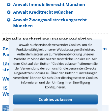
Anwalt Immobilienrecht München
Anwalt Kreditrecht München
Anwalt Zwangsvollstreckungsrecht
München
Aktuelle Rechtstipps unserer Redaktion
anwalt-suchservice.de verwendet Cookies, um die
Geänderte Abflugzeiten: Welche Rechte haben
Funktionsfähigkeit unserer Website zu gewährleisten.
Pauschalurlauber?
Außerdem setzen wir zur Weiterentwicklung unserer
Website im Sinne der Nutzer zusätzliche Cookies ein. Mit
Lärm von den Nachbarn: Welche Rechte
dem Klick auf den Button "Cookies zulassen" stimmen Sie
der Verwendung der von uns für die genannten Zwecke
stehen mir zu?
eingesetzten Cookies zu. Über den Button "Einstellungen
verwalten" können Sie sich über die eingesetzten Cookies
Wer muss Zweitwohnungssteuer zahlen?
informieren und den Umfang Ihrer Einwilligung
15 elementare Rechte, die jeder
konfigurieren.
Wohnungseigentümer kennen sollte
Cookies zulassen
Teste Dein Rechtswissen