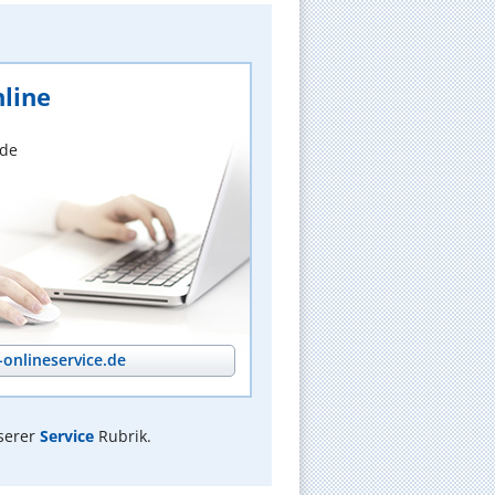
line
nde
onlineservice.de
serer
Service
Rubrik.