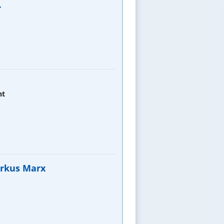
r
ht
Markus Marx