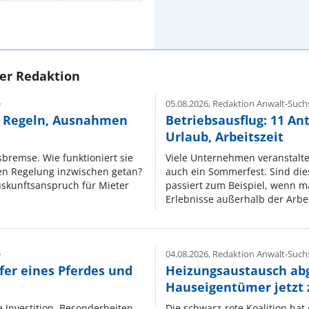
rer Redaktion
e
05.08.2026,
Redaktion Anwalt-Suchs
e Regeln, Ausnahmen
Betriebsausflug: 11 An
Urlaub, Arbeitszeit
isbremse. Wie funktioniert sie
Viele Unternehmen veranstalt
nen Regelung inzwischen getan?
auch ein Sommerfest. Sind dies
uskunftsanspruch für Mieter
passiert zum Beispiel, wenn m
Erlebnisse außerhalb der Arbeit
e
04.08.2026,
Redaktion Anwalt-Suchs
fer eines Pferdes und
Heizungsaustausch ab
Hauseigentümer jetzt
e Investition. Besonderheiten
Die schwarz-rote Koalition ha