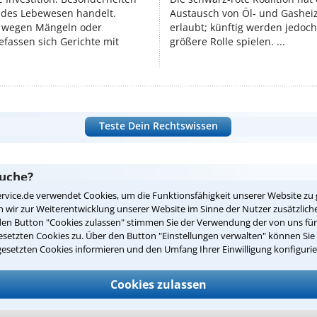
endes Lebewesen handelt.
Austausch von Öl‑ und Gasheiz
 wegen Mängeln oder
erlaubt; künftig werden jedoch
fassen sich Gerichte mit
größere Rolle spielen. ...
Teste Dein Rechtswissen
suche?
rvice.de verwendet Cookies, um die Funktionsfähigkeit unserer Website zu 
wir zur Weiterentwicklung unserer Website im Sinne der Nutzer zusätzliche
den Button "Cookies zulassen" stimmen Sie der Verwendung der von uns fü
ge
setzten Cookies zu. Über den Button "Einstellungen verwalten" können Sie 
gesetzten Cookies informieren und den Umfang Ihrer Einwilligung konfigurie
ern. Anschließend werden sich spezialisierte Rechtsanwälte bei Ih
dung durch einen Anwalt ist für Sie kostenlos.
Cookies zulassen
(Anrede)