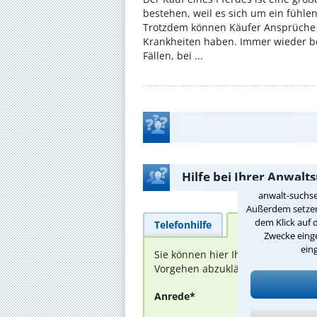
bestehen, weil es sich um ein fühl
Trotzdem können Käufer Ansprüche
Krankheiten haben. Immer wieder be
Fällen, bei ...
Hilfe bei Ihrer Anwalt
anwalt-suchse
Außerdem setzen 
dem Klick auf 
Telefonhilfe
Beratungsanfra
Zwecke einge
ein
Sie können hier Ihren Fall schild
Vorgehen abzuklären. Die Rückmel
Anrede*