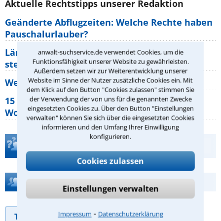
Aktuelle Rechtstipps unserer Redaktion
Geänderte Abflugzeiten: Welche Rechte haben
Pauschalurlauber?
Lärm von den Nachbarn: Welche Rechte
anwalt-suchservice.de verwendet Cookies, um die
Funktionsfähigkeit unserer Website zu gewährleisten.
stehen mir zu?
Außerdem setzen wir zur Weiterentwicklung unserer
Website im Sinne der Nutzer zusätzliche Cookies ein. Mit
Wer muss Zweitwohnungssteuer zahlen?
dem Klick auf den Button "Cookies zulassen" stimmen Sie
der Verwendung der von uns für die genannten Zwecke
15 elementare Rechte, die jeder
eingesetzten Cookies zu. Über den Button "Einstellungen
Wohnungseigentümer kennen sollte
verwalten" können Sie sich über die eingesetzten Cookies
informieren und den Umfang Ihrer Einwilligung
konfigurieren.
Teste Dein Rechtswissen
Cookies zulassen
Hilfe bei Ihrer Anwaltsuche?
Einstellungen verwalten
⁃
Impressum
Datenschutzerklärung
Telefonhilfe
Beratungsanfrage