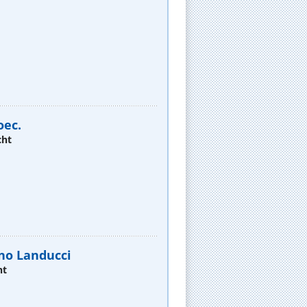
oec.
cht
no Landucci
ht