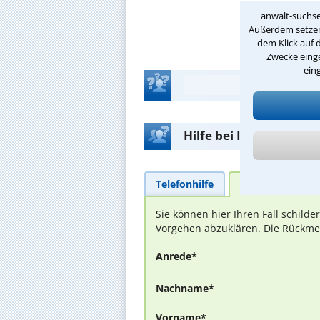
anwalt-suchse
Außerdem setzen 
dem Klick auf 
Zwecke einge
ein
Hilfe bei Ihrer Anwalt
Telefonhilfe
Beratungsanfra
Sie können hier Ihren Fall schild
Vorgehen abzuklären. Die Rückmel
Anrede*
Nachname*
Vorname*