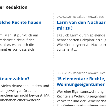
rer Redaktion
e
07.08.2026,
Redaktion Anwalt-Suchs
elche Rechte haben
Lärm von den Nachbar
mir zu?
um: Man ist pünktlich am
Egal, ob Lärm durch spielende 
rscheint nicht auf der
benachbarten Bolzplatz erzeugt 
stalter, wenn sich die
Wie können genervte Nachbarn
mmt es vor, dass sich
vorgehen? ...
e
06.08.2026,
Redaktion Anwalt-Suchs
teuer zahlen?
15 elementare Rechte, 
Wohnungseigentümer k
n vielen deutschen Städten und
am jeweiligen Ort eine
Wer eine Eigentumswohnung hat
manchem gar nicht bewusst. Mit
Rechte als Wohnungseigentüm
nnehaben einer weiteren ...
Verwalter und der Gemeinschaf
Für Wohnungseigentümergemei