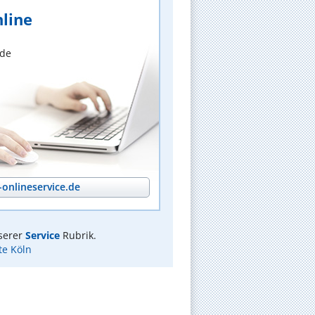
line
nde
onlineservice.de
serer
Service
Rubrik.
te Köln