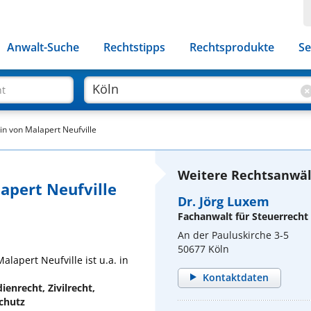
Anwalt-Suche
Rechtstipps
Rechtsprodukte
Se
ht
iin von Malapert Neufville
Weitere Rechtsanwält
lapert Neufville
Dr. Jörg Luxem
Fachanwalt für Steuerrecht
An der Pauluskirche 3-5
50677 Köln
alapert Neufville ist u.a. in
Kontaktdaten
enrecht, Zivilrecht,
chutz