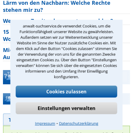
Lärm von den Nachbarn: Welche Rechte
stehen mir zu?
Wer muss Zweitwohnungssteuer zahlen?
anwalt-suchservice.de verwendet Cookies, um die
15 elementare Rechte, die jeder
Funktionsfähigkeit unserer Website zu gewährleisten.
Außerdem setzen wir zur Weiterentwicklung unserer
Wohnungseigentümer kennen sollte
Website im Sinne der Nutzer zusätzliche Cookies ein. Mit
dem Klick auf den Button "Cookies zulassen" stimmen Sie
Mietpreisbremse 2026: Alle Regeln,
der Verwendung der von uns für die genannten Zwecke
Ausnahmen und Rechte für Mieter
eingesetzten Cookies zu. Über den Button "Einstellungen
verwalten" können Sie sich über die eingesetzten Cookies
informieren und den Umfang Ihrer Einwilligung
Teste Dein Rechtswissen
konfigurieren.
Cookies zulassen
Hilfe bei Ihrer Anwaltsuche?
Einstellungen verwalten
Telefonhilfe
Beratungsanfrage
⁃
Impressum
Datenschutzerklärung