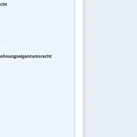
echt
 Wohnungseigentumsrecht
t