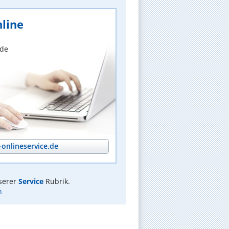
line
nde
onlineservice.de
serer
Service
Rubrik.
n