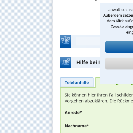
anwalt-suchse
Außerdem setzen 
dem Klick auf 
Zwecke einge
ein
Hilfe bei Ihrer Anwalt
Telefonhilfe
Beratungsanfra
Sie können hier Ihren Fall schild
Vorgehen abzuklären. Die Rückmel
Anrede*
Nachname*