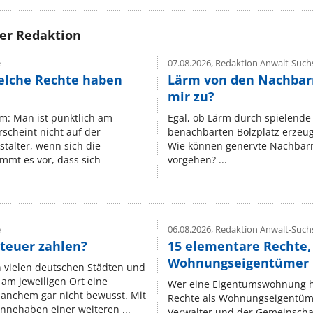
rer Redaktion
e
07.08.2026,
Redaktion Anwalt-Suchs
elche Rechte haben
Lärm von den Nachbar
mir zu?
um: Man ist pünktlich am
Egal, ob Lärm durch spielende 
rscheint nicht auf der
benachbarten Bolzplatz erzeugt 
stalter, wenn sich die
Wie können genervte Nachbarn
mmt es vor, dass sich
vorgehen? ...
e
06.08.2026,
Redaktion Anwalt-Suchs
teuer zahlen?
15 elementare Rechte, 
Wohnungseigentümer k
n vielen deutschen Städten und
am jeweiligen Ort eine
Wer eine Eigentumswohnung hat
manchem gar nicht bewusst. Mit
Rechte als Wohnungseigentüm
nnehaben einer weiteren ...
Verwalter und der Gemeinschaf