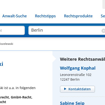
Anwalt-Suche
Rechtstipps
Rechtsprodukte
Se
ht
Mozelewski
Weitere Rechtsanwält
ki
Wolfgang Kophal
Leonorenstraße 102
12247 Berlin
 ist u.a. in folgenden
Kontaktdaten
lsrecht, GmbH-Recht,
echt
Sabine Seip