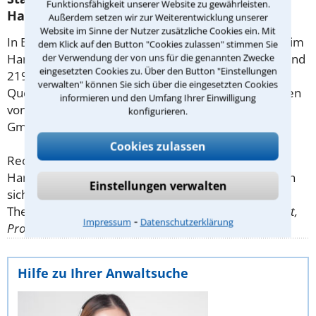
Funktionsfähigkeit unserer Website zu gewährleisten.
Handelsrecht in Berlin
Außerdem setzen wir zur Weiterentwicklung unserer
Website im Sinne der Nutzer zusätzliche Cookies ein. Mit
In Berlin gibt es 268 Rechtsanwälte, die Mandanten im
dem Klick auf den Button "Cookies zulassen" stimmen Sie
Handelsrecht beraten. Davon sind 49 Anwältinnen und
der Verwendung der von uns für die genannten Zwecke
eingesetzten Cookies zu. Über den Button "Einstellungen
219 Anwälte.
verwalten" können Sie sich über die eingesetzten Cookies
Quelle: Anwalt- und Notarverzeichnis, herausgegeben
informieren und den Umfang Ihrer Einwilligung
von der Anwalt Suchservice Verlag Dr. Otto Schmidt
konfigurieren.
GmbH
Cookies zulassen
Rechtsuchende, die nach einem Anwalt für
Handelsrecht in Berlin gesucht haben, interessierten
Einstellungen verwalten
sich insbesondere für die nachfolgend aufgeführten
Themen:
Handelsvertragsrecht, Handelsvertreterrecht,
⁃
Impressum
Datenschutzerklärung
Provision, Vertriebsrecht
.
Hilfe zu Ihrer Anwaltsuche