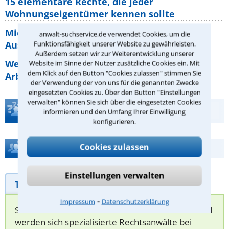
15 elementare Rechte, die jeder
Wohnungseigentümer kennen sollte
Mietpreisbremse 2026: Alle Regeln,
anwalt-suchservice.de verwendet Cookies, um die
Ausnahmen und Rechte für Mieter
Funktionsfähigkeit unserer Website zu gewährleisten.
Außerdem setzen wir zur Weiterentwicklung unserer
Welche Regeln für Teilnahme, Urlaub,
Website im Sinne der Nutzer zusätzliche Cookies ein. Mit
dem Klick auf den Button "Cookies zulassen" stimmen Sie
Arbeitszeit gelten beim
der Verwendung der von uns für die genannten Zwecke
eingesetzten Cookies zu. Über den Button "Einstellungen
verwalten" können Sie sich über die eingesetzten Cookies
Teste Dein Rechtswissen
informieren und den Umfang Ihrer Einwilligung
konfigurieren.
Cookies zulassen
Hilfe bei Ihrer Anwaltsuche?
Einstellungen verwalten
Telefonhilfe
Beratungsanfrage
⁃
Impressum
Datenschutzerklärung
Sie können hier Ihren Fall schildern. Anschließend
werden sich spezialisierte Rechtsanwälte bei