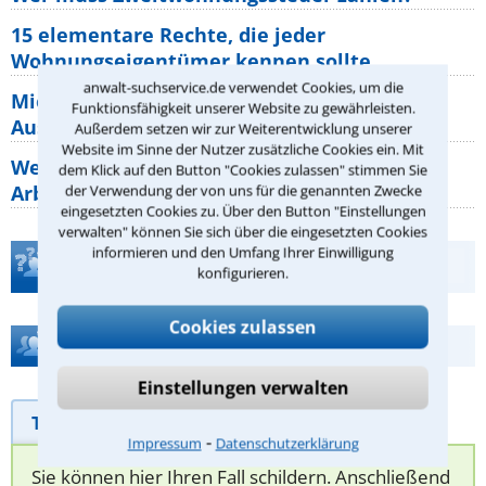
15 elementare Rechte, die jeder
Wohnungseigentümer kennen sollte
anwalt-suchservice.de verwendet Cookies, um die
Mietpreisbremse 2026: Alle Regeln,
Funktionsfähigkeit unserer Website zu gewährleisten.
Ausnahmen und Rechte für Mieter
Außerdem setzen wir zur Weiterentwicklung unserer
Website im Sinne der Nutzer zusätzliche Cookies ein. Mit
Welche Regeln für Teilnahme, Urlaub,
dem Klick auf den Button "Cookies zulassen" stimmen Sie
Arbeitszeit gelten beim
der Verwendung der von uns für die genannten Zwecke
eingesetzten Cookies zu. Über den Button "Einstellungen
verwalten" können Sie sich über die eingesetzten Cookies
informieren und den Umfang Ihrer Einwilligung
Teste Dein Rechtswissen
konfigurieren.
Cookies zulassen
Hilfe bei Ihrer Anwaltsuche?
Einstellungen verwalten
Telefonhilfe
Beratungsanfrage
⁃
Impressum
Datenschutzerklärung
Sie können hier Ihren Fall schildern. Anschließend