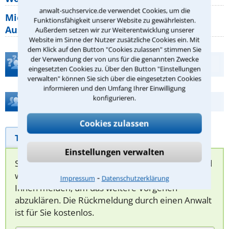
anwalt-suchservice.de verwendet Cookies, um die
Mietpreisbremse 2026: Alle Regeln,
Funktionsfähigkeit unserer Website zu gewährleisten.
Ausnahmen und Rechte für Mieter
Außerdem setzen wir zur Weiterentwicklung unserer
Website im Sinne der Nutzer zusätzliche Cookies ein. Mit
dem Klick auf den Button "Cookies zulassen" stimmen Sie
der Verwendung der von uns für die genannten Zwecke
Teste Dein Rechtswissen
eingesetzten Cookies zu. Über den Button "Einstellungen
verwalten" können Sie sich über die eingesetzten Cookies
informieren und den Umfang Ihrer Einwilligung
konfigurieren.
Hilfe bei Ihrer Anwaltsuche?
Cookies zulassen
Telefonhilfe
Beratungsanfrage
Einstellungen verwalten
Sie können hier Ihren Fall schildern. Anschließend
werden sich spezialisierte Rechtsanwälte bei
⁃
Impressum
Datenschutzerklärung
Ihnen melden, um das weitere Vorgehen
abzuklären. Die Rückmeldung durch einen Anwalt
ist für Sie kostenlos.