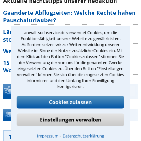
Aktuelle Rechtstipps unserer Redaktion
Geänderte Abflugzeiten: Welche Rechte haben
Pauschalurlauber?
Lärm von den Nachbarn: Welche Rechte
anwalt-suchservice.de verwendet Cookies, um die
stehen mir zu?
Funktionsfähigkeit unserer Website zu gewährleisten.
Außerdem setzen wir zur Weiterentwicklung unserer
Wer muss Zweitwohnungssteuer zahlen?
Website im Sinne der Nutzer zusätzliche Cookies ein. Mit
dem Klick auf den Button "Cookies zulassen" stimmen Sie
15 elementare Rechte, die jeder
der Verwendung der von uns für die genannten Zwecke
eingesetzten Cookies zu. Über den Button "Einstellungen
Wohnungseigentümer kennen sollte
verwalten" können Sie sich über die eingesetzten Cookies
informieren und den Umfang Ihrer Einwilligung
konfigurieren.
Teste Dein Rechtswissen
Cookies zulassen
Hilfe bei Ihrer Anwaltsuche?
Einstellungen verwalten
⁃
Impressum
Datenschutzerklärung
Telefonhilfe
Beratungsanfrage